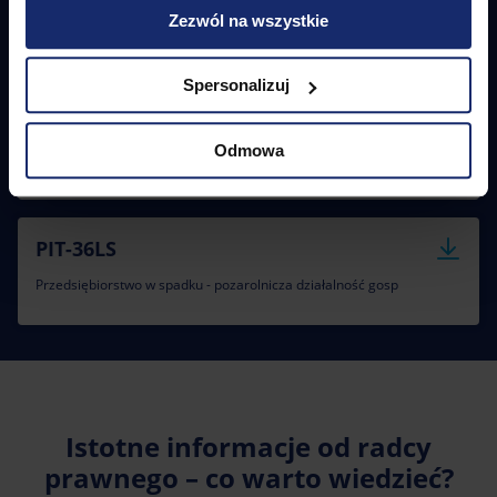
Zezwól na wszystkie
Mam dochody zagraniczne
Spersonalizuj
PIT-36S
Odmowa
Dla podatników przedsiębiorstw w spadku
PIT-36LS
Przedsiębiorstwo w spadku - pozarolnicza działalność gosp
Istotne informacje od radcy
prawnego – co warto wiedzieć?