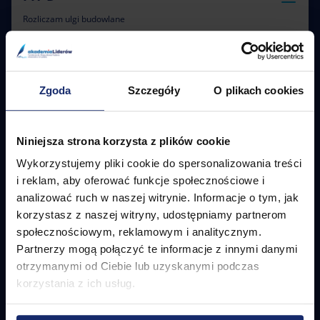
Rozliczam ulgi budowlane
PIT-M
Zgoda
Szczegóły
O plikach cookies
Rozliczam przychody dzieci
Niniejsza strona korzysta z plików cookie
PIT-OP
Wykorzystujemy pliki cookie do spersonalizowania treści
i reklam, aby oferować funkcje społecznościowe i
Jestem emerytem lub rencistą
analizować ruch w naszej witrynie. Informacje o tym, jak
korzystasz z naszej witryny, udostępniamy partnerom
społecznościowym, reklamowym i analitycznym.
PIT-Z
Partnerzy mogą połączyć te informacje z innymi danymi
Korzystam z kredytu podatkowego
otrzymanymi od Ciebie lub uzyskanymi podczas
korzystania z ich usług.
PIT-ZG